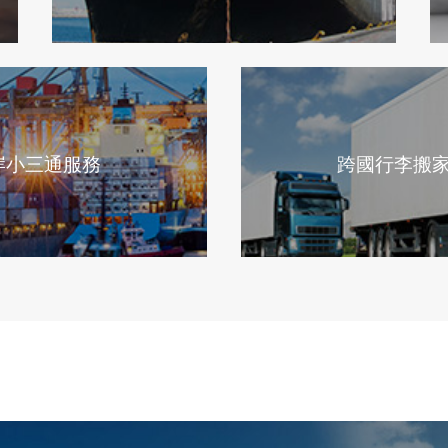
岸小三通服務
跨國行李搬