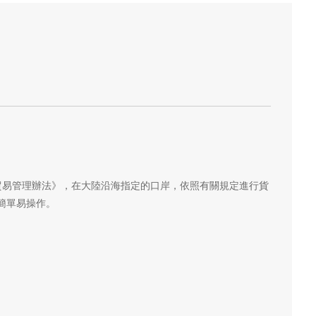
額貿易管理辦法》，在大陸沿海指定的口岸，依照有關規定進行貨
簡單易操作。
。