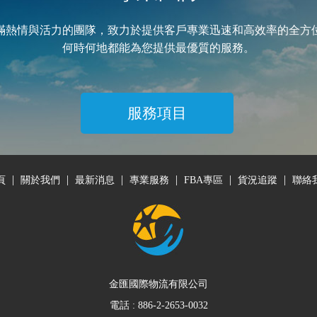
滿熱情與活力的團隊，致力於提供客戶專業迅速和高效率的全方
何時何地都能為您提供最優質的服務。
服務項目
|
|
|
|
|
|
頁
關於我們
最新消息
專業服務
FBA專區
貨況追蹤
聯絡
金匯國際物流有限公司
電話 :
886-2-2653-0032